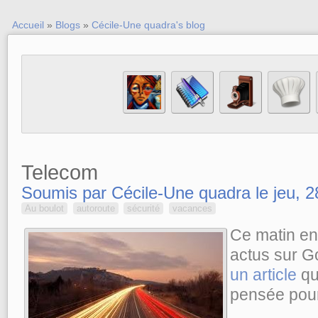
Accueil
»
Blogs
»
Cécile-Une quadra's blog
Telecom
Soumis par Cécile-Une quadra le jeu, 2
Au boulot
autoroute
sécurité
vacances
Ce matin en
actus sur G
un article
qui
pensée pour