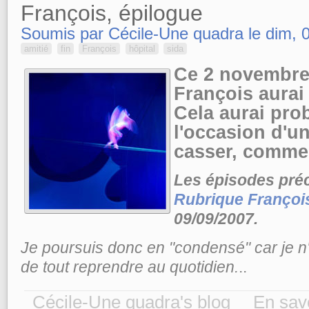
François, épilogue
Soumis par Cécile-Une quadra le dim, 0
amitié
fin
François
hôpital
sida
Ce 2 novembre
François aurai 
Cela aurai pro
l'occasion d'un
casser, comme 
Les épisodes préc
Rubrique Françoi
09/09/2007.
Je poursuis donc en "condensé" car je n'a
de tout reprendre au quotidien.
..
Cécile-Une quadra's blog
En savo