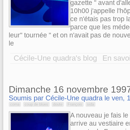
gazette " avant d'al
10h00 j'appelle l'hôp
ce n'étais pas trop 
parce que les médec
leur" tournée " et on n'avait pas de nouvel
le
Cécile-Une quadra's blog
En savoi
Dimanche 16 novembre 199
Soumis par Cécile-Une quadra le ven, 1
coma
coup de blues
doute
François
sida
A nouveau je fais le
arrive au vestiaire