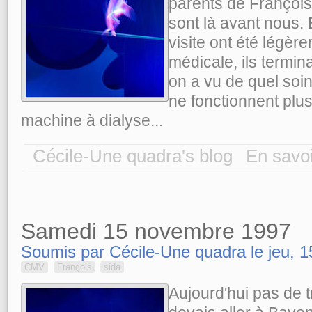
parents de François,
sont là avant nous. 
visite ont été légèr
médicale, ils termin
on a vu de quel soin 
ne fonctionnent plus
machine à dialyse...
Cécile-Une quadra's blog
En savoi
Samedi 15 novembre 1997
Soumis par Cécile-Une quadra le jeu, 1
CMV
François
sida
Aujourd'hui pas de tr