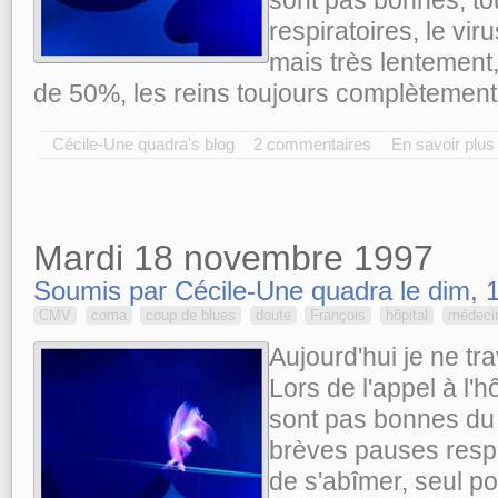
respiratoires, le vir
mais très lentement, 
de 50%, les reins toujours complètemen
Cécile-Une quadra's blog
2 commentaires
En savoir plus
Mardi 18 novembre 1997
Soumis par Cécile-Une quadra le dim, 1
CMV
coma
coup de blues
doute
François
hôpital
médeci
Aujourd'hui je ne tra
Lors de l'appel à l'h
sont pas bonnes du t
brèves pauses respir
de s'abîmer, seul poi