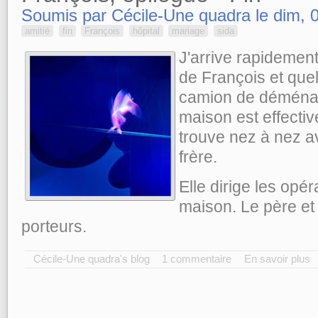
Soumis par Cécile-Une quadra le dim, 0
amitié
fin
François
hôpital
mariage
sida
J'arrive rapidemen
de François et quel
camion de déménag
maison est effecti
trouve nez à nez av
frère.
Elle dirige les opé
maison. Le père et l
porteurs.
Cécile-Une quadra's blog
1 commentaire
En savoir plus