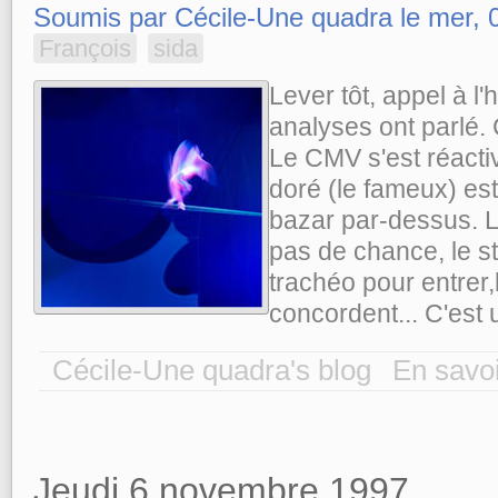
Soumis par Cécile-Une quadra le mer, 0
François
sida
Lever tôt, appel à l'
analyses ont parlé. 
Le CMV s'est réacti
doré (le fameux) est
bazar par-dessus. L
pas de chance, le st
trachéo pour entrer,
concordent... C'est
Cécile-Une quadra's blog
En savoi
Jeudi 6 novembre 1997