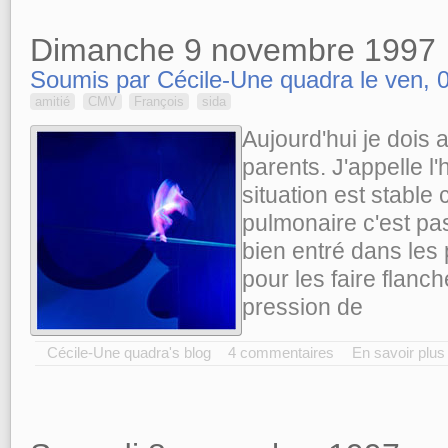
Dimanche 9 novembre 1997
Soumis par Cécile-Une quadra le ven, 0
amitié
CMV
François
sida
Aujourd'hui je dois 
parents. J'appelle l'
situation est stable 
pulmonaire c'est pas 
bien entré dans les 
pour les faire flanch
pression de
Cécile-Une quadra's blog
4 commentaires
En savoir plus