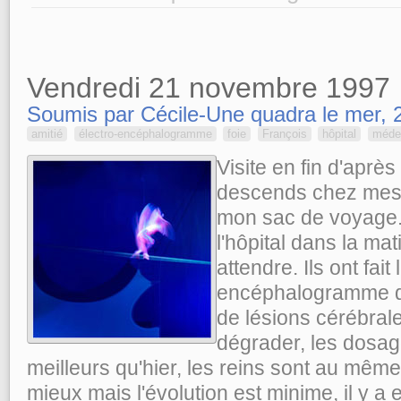
Vendredi 21 novembre 1997
Soumis par Cécile-Une quadra le mer, 2
amitié
électro-encéphalogramme
foie
François
hôpital
méde
Visite en fin d'après 
descends chez mes 
mon sac de voyage.
l'hôpital dans la ma
attendre. Ils ont fait 
encéphalogramme qu
de lésions cérébrale
dégrader, les dosa
meilleurs qu'hier, les reins sont au même
mieux mais l'évolution est minime, il y 