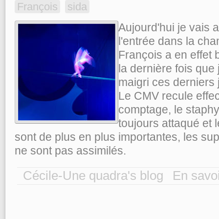
François
sida
Aujourd'hui je vais al
l'entrée dans la cha
François a en effe
la dernière fois que 
maigri ces derniers j
Le CMV recule effec
comptage, le staphyl
toujours attaqué et 
sont de plus en plus importantes, les s
ne sont pas assimilés.
Cécile-Une quadra's blog
En savoi