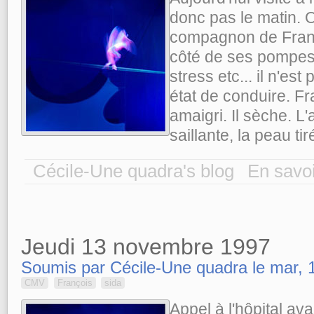
donc pas le matin. 
compagnon de Franço
côté de ses pompes 
stress etc... il n'es
état de conduire. Fr
amaigri. Il sèche. L'
saillante, la peau ti
Cécile-Une quadra's blog
En savoi
Jeudi 13 novembre 1997
Soumis par Cécile-Une quadra le mar, 1
CMV
François
sida
Appel à l'hôpital ava