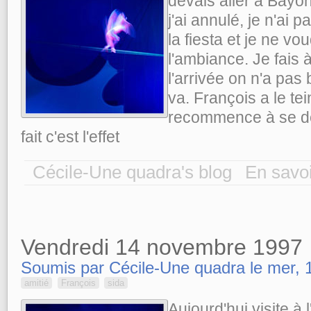
devais aller à Bay
j'ai annulé, je n'ai p
la fiesta et je ne vo
l'ambiance. Je fais 
l'arrivée on n'a pa
va. François a le tei
recommence à se dé
fait c'est l'effet
Cécile-Une quadra's blog
En savoi
Vendredi 14 novembre 1997
Soumis par Cécile-Une quadra le mer, 1
amitié
François
sida
Aujourd'hui visite à l