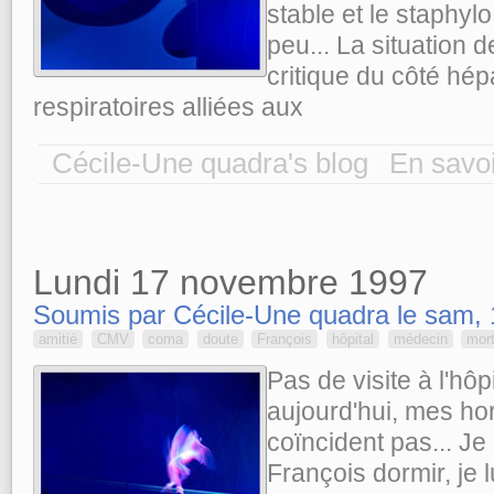
stable et le staphyl
peu... La situation 
critique du côté hép
respiratoires alliées aux
Cécile-Une quadra's blog
En savoi
Lundi 17 novembre 1997
Soumis par Cécile-Une quadra le sam, 
amitié
CMV
coma
doute
François
hôpital
médecin
mor
Pas de visite à l'hôp
aujourd'hui, mes hor
coïncident pas... J
François dormir, je 