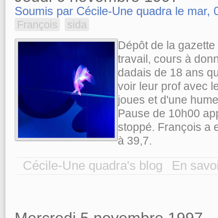
Soumis par Cécile-Une quadra le mar, 0
François
sida
Dépôt de la gazette 
travail, cours à do
dadais de 18 ans qu
voir leur prof avec 
joues et d'une hume
Pause de 10h00 appel
stoppé. François a 
à 39,7.
Cécile-Une quadra's blog
En savoi
Mercredi 5 novembre 1997