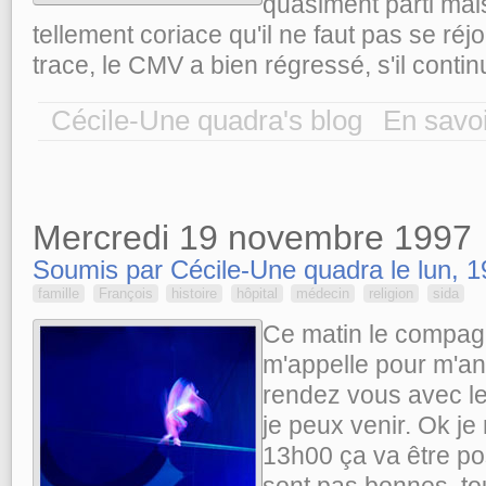
quasiment parti mais
tellement coriace qu'il ne faut pas se réjo
trace, le CMV a bien régressé, s'il contin
Cécile-Une quadra's blog
En savoi
Mercredi 19 novembre 1997
Soumis par Cécile-Une quadra le lun, 1
famille
François
histoire
hôpital
médecin
religion
sida
Ce matin le compag
m'appelle pour m'an
rendez vous avec le
je peux venir. Ok je 
13h00 ça va être po
sont pas bonnes, t