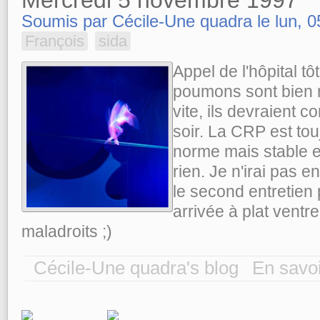
Soumis par Cécile-Une quadra le lun, 0
François
sida
Appel de l'hôpital tô
poumons sont bien r
vite, ils devraient 
soir. La CRP est to
norme mais stable e
rien. Je n'irai pas en
le second entretien 
arrivée à plat ventre
maladroits ;)
Cécile-Une quadra's blog
En savoi