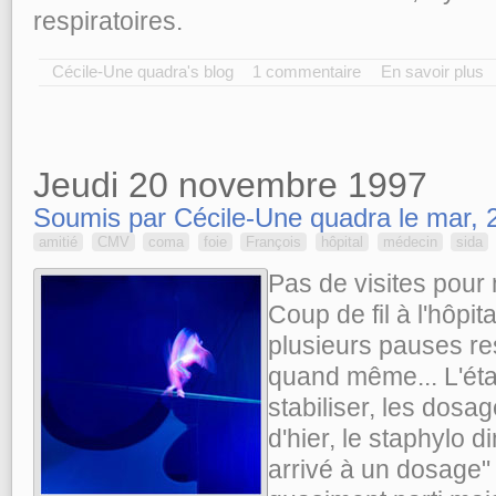
respiratoires.
Cécile-Une quadra's blog
1 commentaire
En savoir plus
Jeudi 20 novembre 1997
Soumis par Cécile-Une quadra le mar, 2
amitié
CMV
coma
foie
François
hôpital
médecin
sida
Pas de visites pour 
Coup de fil à l'hôpita
plusieurs pauses re
quand même... L'éta
stabiliser, les dosa
d'hier, le staphylo d
arrivé à un dosage" a