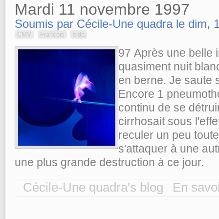
Mardi 11 novembre 1997
Soumis par Cécile-Une quadra le dim, 1
CMV
François
sida
97
Après une belle 
quasiment nuit blan
en berne. Je saute 
Encore 1 pneumothora
continu de se détrui
cirrhosait sous l'e
reculer un peu toutef
s'attaquer à une aut
une plus grande destruction à ce jour.
Cécile-Une quadra's blog
En savoi