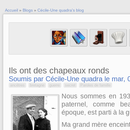
Accueil
»
Blogs
»
Cécile-Une quadra's blog
Ils ont des chapeaux ronds
Soumis par Cécile-Une quadra le mar, 
ancêtres
bretagne
guerre
secret
Paroles de famille
Nous sommes en 193
paternel, comme bea
époque, est parti à la g
Ma grand mère enceint