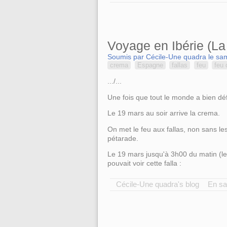
Voyage en Ibérie (La
Soumis par Cécile-Une quadra le sam
crema
Espagne
fallas
feu
feu 
.../...
Une fois que tout le monde a bien défi
Le 19 mars au soir arrive la crema.
On met le feu aux fallas, non sans les
pétarade.
Le 19 mars jusqu'à 3h00 du matin (le 2
pouvait voir cette falla :
Cécile-Une quadra's blog
En sa