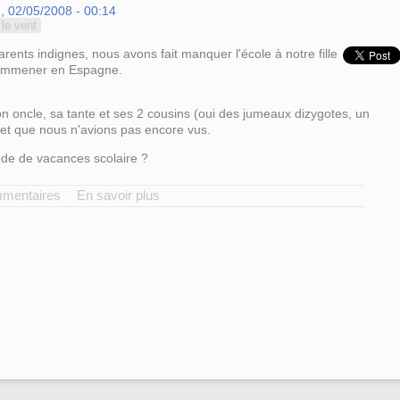
, 02/05/2008 - 00:14
le vent
ents indignes, nous avons fait manquer l'école à notre fille
'emmener en Espagne.
on oncle, sa tante et ses 2 cousins (oui des jumeaux dizygotes, un
s et que nous n'avions pas encore vus.
de de vacances scolaire ?
mmentaires
En savoir plus