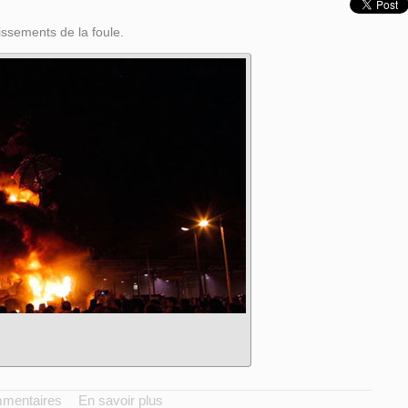
issements de la foule.
mmentaires
En savoir plus