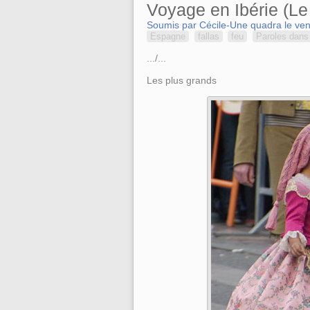
Voyage en Ibérie (Le 
Soumis par Cécile-Une quadra le ven
Espagne
fallas
feu
Paroles dans 
.../...
Les plus grands