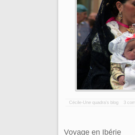
Cécile-Une quadra's blog
3 co
Voyage en Ibérie