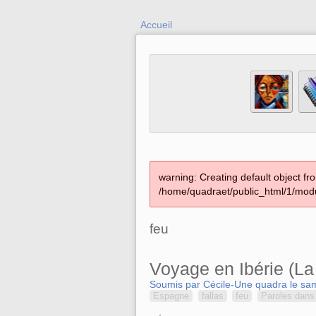
Accueil
warning: Creating default object fr
/home/quadraet/public_html/1/modu
feu
Voyage en Ibérie (La
Soumis par Cécile-Une quadra le sam
Espagne
fallas
feu
Paroles dans 