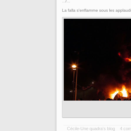
.../...
La falla s'enflamme sous les applaud
Cécile-Une quadra's blog
4 co