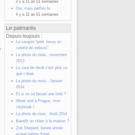
il y a 11 an 51 semaines
Oui, mais parfois la
il y a 11 an 51 semaines
Le palmarés
Depuis toujours :
La sangria "petit Jesus en
culotte de velours"
La photo du mois - novembre
2013
La cour de récré c'est plus ce
que c'était
La photo du mois - Janvier
2014
Et si on se faisait une toile ?
Week end à Prague, mon
citybreak !
La photo du mois - Août 2014
Bientôt un chien à la maison ?
Zoé Shepard, bonne année
quand même (long)