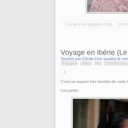
Cécile-Une quadra's blog
3 co
Voyage en Ibérie (Le 
Soumis par Cécile-Une quadra le ven
Espagne
fallas
feu
Paroles dans 
.../...
C'est un aspect très familial de cette 
Les petits :