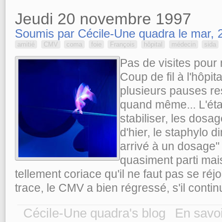
Jeudi 20 novembre 1997
Soumis par Cécile-Une quadra le mar, 2
amitié
CMV
coma
foie
François
hôpital
médecin
sida
Pas de visites pour 
Coup de fil à l'hôpita
plusieurs pauses re
quand même... L'éta
stabiliser, les dosa
d'hier, le staphylo d
arrivé à un dosage" a
quasiment parti mais
tellement coriace qu'il ne faut pas se réjo
trace, le CMV a bien régressé, s'il contin
Cécile-Une quadra's blog
En savoi