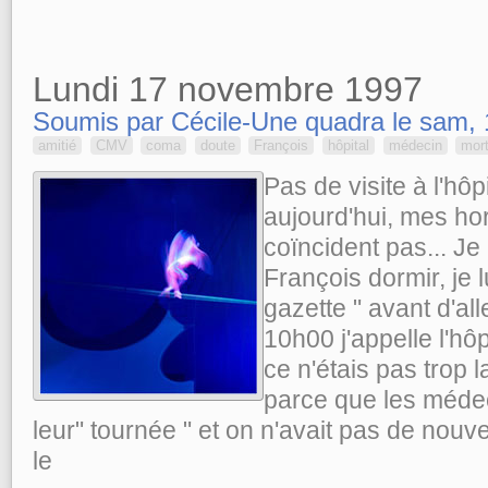
Lundi 17 novembre 1997
Soumis par Cécile-Une quadra le sam, 
amitié
CMV
coma
doute
François
hôpital
médecin
mor
Pas de visite à l'hôp
aujourd'hui, mes hor
coïncident pas... J
François dormir, je 
gazette " avant d'al
10h00 j'appelle l'hôp
ce n'étais pas trop 
parce que les médec
leur" tournée " et on n'avait pas de nouvel
le