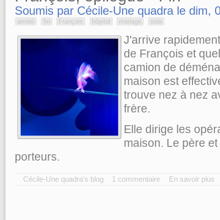
Soumis par Cécile-Une quadra le dim, 0
amitié
fin
François
hôpital
mariage
sida
J'arrive rapidemen
de François et quel
camion de déménag
maison est effecti
trouve nez à nez av
frère.
Elle dirige les opé
maison. Le père et l
porteurs.
Cécile-Une quadra's blog
1 commentaire
En savoir plus