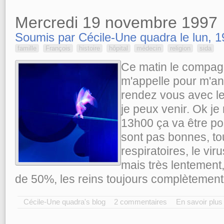
Mercredi 19 novembre 1997
Soumis par Cécile-Une quadra le lun, 1
famille
François
histoire
hôpital
médecin
religion
sida
Ce matin le compag
m'appelle pour m'an
rendez vous avec le
je peux venir. Ok je 
13h00 ça va être po
sont pas bonnes, t
respiratoires, le vir
mais très lentement, 
de 50%, les reins toujours complètemen
Cécile-Une quadra's blog
2 commentaires
En savoir plus