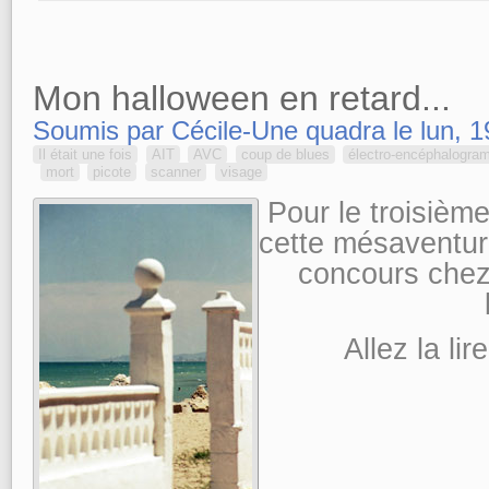
Mon halloween en retard...
Soumis par Cécile-Une quadra le lun, 1
Il était une fois
AIT
AVC
coup de blues
électro-encéphalogr
mort
picote
scanner
visage
Pour le troisièm
cette mésaventure
concours che
Allez la lir