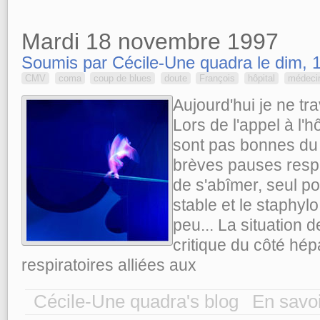
Mardi 18 novembre 1997
Soumis par Cécile-Une quadra le dim, 1
CMV
coma
coup de blues
doute
François
hôpital
médeci
Aujourd'hui je ne tra
Lors de l'appel à l'h
sont pas bonnes du t
brèves pauses respir
de s'abîmer, seul poi
stable et le staphyl
peu... La situation 
critique du côté hép
respiratoires alliées aux
Cécile-Une quadra's blog
En savoi