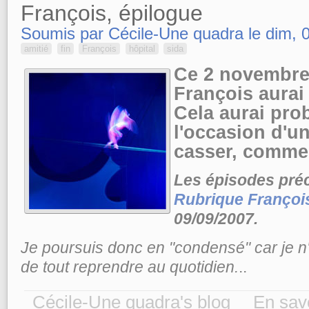
François, épilogue
Soumis par Cécile-Une quadra le dim, 0
amitié
fin
François
hôpital
sida
Ce 2 novembre
François aurai 
Cela aurai pro
l'occasion d'un
casser, comme 
Les épisodes préc
Rubrique Françoi
09/09/2007.
Je poursuis donc en "condensé" car je n'a
de tout reprendre au quotidien.
..
Cécile-Une quadra's blog
En savo