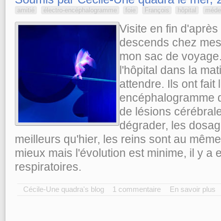
amitié
électro-encéphalogramme
foie
François
hôpital
méde
Visite en fin d'après 
descends chez mes 
mon sac de voyage.
l'hôpital dans la ma
attendre. Ils ont fait 
encéphalogramme qu
de lésions cérébrale
dégrader, les dosa
meilleurs qu'hier, les reins sont au même
mieux mais l'évolution est minime, il y 
respiratoires.
Cécile-Une quadra's blog
1 commentaire
En savoir plus