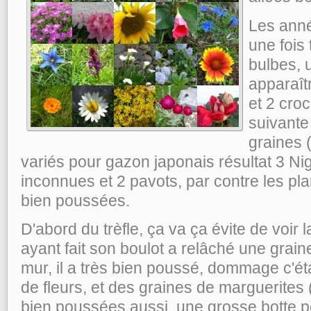
Les anné
une fois
bulbes, u
apparaîtr
et 2 cro
suivante
graines 
variés pour gazon japonais résultat 3 Ni
inconnues et 2 pavots, par contre les pl
bien poussées.
D'abord du trèfle, ça va ça évite de voir 
ayant fait son boulot a relâché une grain
mur, il a très bien poussé, dommage c'ét
de fleurs, et des graines de marguerites 
bien poussées aussi, une grosse botte p