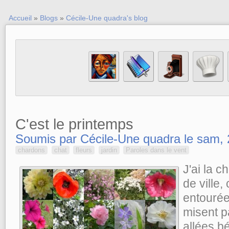
Accueil
»
Blogs
»
Cécile-Une quadra's blog
C'est le printemps
Soumis par Cécile-Une quadra le sam, 
chardons
chat
fleurs
jardin
Paroles dans le vent
J'ai la c
de ville,
entourée
misent pa
allées b