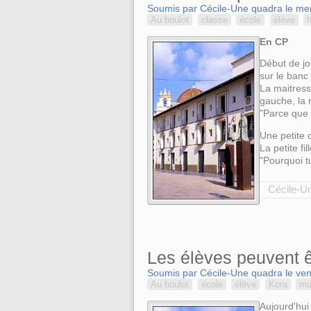
Soumis par Cécile-Une quadra le mer
Au boulot
classe
école
élève
h
En CP
Début de jo
sur le banc
La maitress
gauche, la 
"Parce que j
Une petite d
La petite fi
"Pourquoi tu
Cécile-Un
Les élèves peuvent êt
Soumis par Cécile-Une quadra le ven
Au boulot
école
élève
Kora
mu
Aujourd'hui