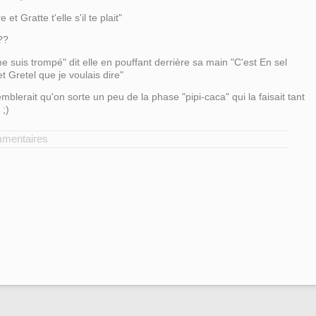
 et Gratte t'elle s'il te plait"
??
e suis trompé" dit elle en pouffant derrière sa main "C'est
En sel
t Gretel que je voulais dire"
emblerait qu'on sorte un peu de la phase "pipi-caca" qui la faisait tant
 ;)
mmentaires