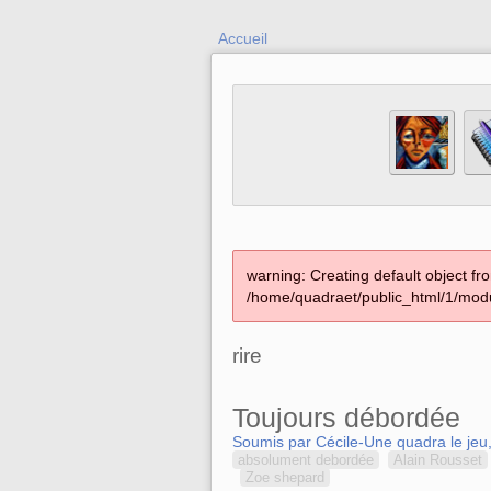
Accueil
warning: Creating default object fr
/home/quadraet/public_html/1/modu
rire
Toujours débordée
Soumis par Cécile-Une quadra le jeu
absolument debordée
Alain Rousset
Zoe shepard