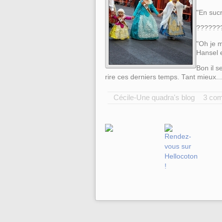
"En sucre
??????
"Oh je m
Hansel e
Bon il s
rire ces derniers temps. Tant mieux...
Cécile-Une quadra's blog
3 co