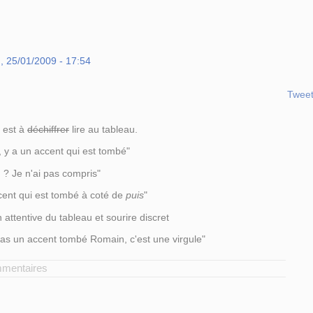
, 25/01/2009 - 17:54
Twee
 est à
déchiffrer
lire au tableau.
, y a un accent qui est tombé"
u ? Je n'ai pas compris"
cent qui est tombé à coté de
puis
"
 attentive du tableau et sourire discret
pas un accent tombé Romain, c'est une virgule"
mmentaires