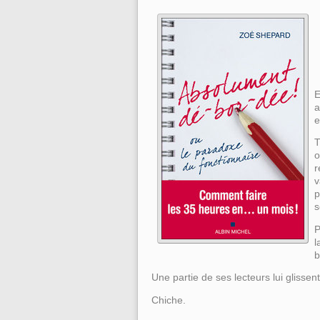
E
a
e
T
o
r
v
p
s
P
l
b
Une partie de ses lecteurs lui glissent
Chiche.