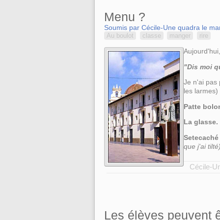
Menu ?
Soumis par Cécile-Une quadra le mar
Au boulot
classe
manger
rire
Aujourd'hui,
"Dis moi qu
Je n'ai pas 
les larmes) 
Patte bolo
La glasse.
Setecaché
que j'ai tilté
Cécile-Un
Les élèves peuvent êt