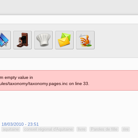
om empty value in
les/taxonomy/taxonomy.pages.inc on line 33.
, 18/03/2010 - 23:51
aquitaine
conseil régional d'Aquitaine
livre
Paroles de fille
rire