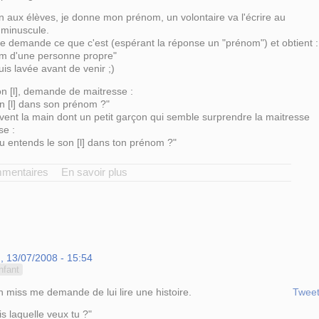
n aux élèves, je donne mon prénom, un volontaire va l'écrire au
 minuscule.
e demande ce que c'est (espérant la réponse un "prénom") et obtient :
om d'une personne propre"
uis lavée avant de venir ;)
n [l], demande de maitresse :
on [l] dans son prénom ?"
èvent la main dont un petit garçon qui semble surprendre la maitresse
se :
u entends le son [l] dans ton prénom ?"
mmentaires
En savoir plus
, 13/07/2008 - 15:54
nfant
 miss me demande de lui lire une histoire.
Twee
s laquelle veux tu ?"