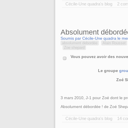
Cécile-Une quadra's blog
2 co
Absolument débordé
Soumis par Cécile-Une quadra le mer
absolument debordée
Alain Rousset
Zoe shepard
Vous pouvez avoir des nouvel
Le groupe
grou
Zoé S
3 mars 2010, J-1 pour Zoé dont le pre
Absolument débordée ! de Zoé Shepa
Cécile-Une quadra's blog
14 c