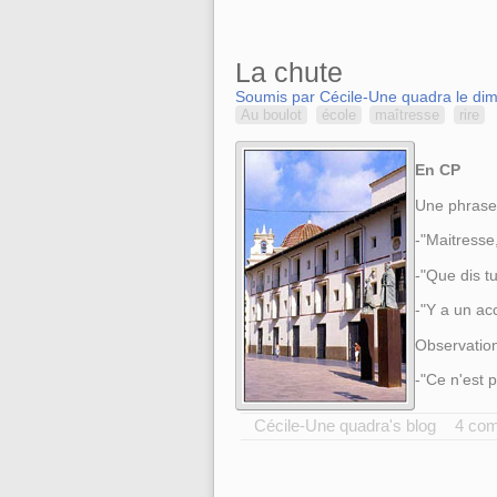
La chute
Soumis par Cécile-Une quadra le dim
Au boulot
école
maîtresse
rire
En CP
Une phrase
-"Maitresse
-"Que dis t
-"Y a un ac
Observation
-"Ce n'est 
Cécile-Une quadra's blog
4 co