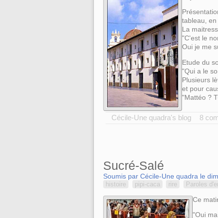
Présentatio
tableau, en
La maitress
"C'est le n
Oui je me s
Etude du so
"Qui a le s
Plusieurs l
et pour cau
"Mattéo ? T
Cécile-Une quadra's blog
8 co
Sucré-Salé
Soumis par Cécile-Une quadra le dim
histoire
pipi-caca
rire
Paroles d'e
Ce matin
"Oui mai