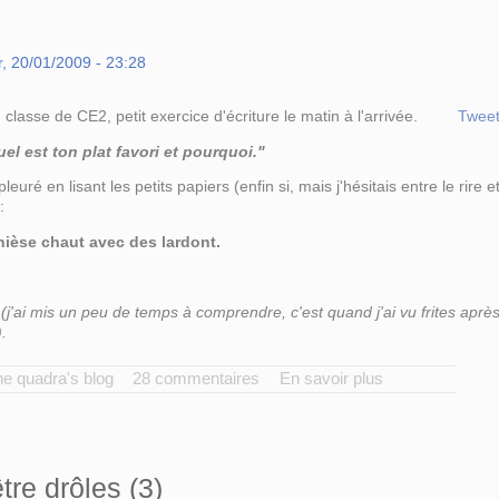
, 20/01/2009 - 23:28
 classe de CE2, petit exercice d'écriture le matin à l'arrivée.
Twee
el est ton plat favori et pourquoi."
pleuré en lisant les petits papiers (enfin si, mais j'hésitais entre le rire e
:
nièse chaut avec des lardont.
(j'ai mis un peu de temps à comprendre, c'est quand j'ai vu frites aprè
).
e quadra's blog
28 commentaires
En savoir plus
re drôles (3)