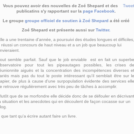
Vous pouvez avoir des nouvelles de Zoé Shepard et des
Twee
publicatins s'y rapportant sur la
page Facebook
.
Le groupe
groupe officiel de soutien à Zoé Shepard
a été créé
Zoé Shepard est présente aussi sur
Twitter.
lle a une trentaine d'année, a poursuivi des études longues et difficiles
 réussi un concours de haut niveau et a un job que beaucoup lui
nvieraient.
out semble parfait. Sauf que le job enviable est en fait un superb
bservatoire pour tout les pipeautages possibles, les crises d
éunionnite aiguës et la concentration des incompétences diverses e
ariés mais pas du tout le poste intéressant qu'il semblait être sur l
apier, de plus à cause d'une surpopulation évidente des services ell
e retrouve régulièrement avec très peu de tâches à accomplir.
lutôt que de se morfondre elle décide donc de se défouler en décrivan
a situation et les anecdotes qui en découlent de façon cocasse sur un
log.
 que tant qu'a écrire autant faire un livre.