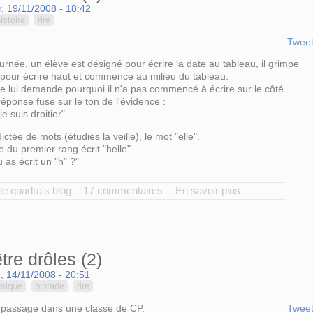
, 19/11/2008 - 18:42
istoire
rire
Twee
urnée, un élève est désigné pour écrire la date au tableau, il grimpe
 pour écrire haut et commence au milieu du tableau.
e lui demande pourquoi il n'a pas commencé à écrire sur le côté
réponse fuse sur le ton de l'évidence :
e suis droitier"
ictée de mots (étudiés la veille), le mot "elle".
lle du premier rang écrit "helle"
 as écrit un "h" ?"
e quadra's blog
17 commentaires
En savoir plus
re drôles (2)
, 14/11/2008 - 20:51
sique
pintade
rire
 passage dans une classe de CP.
Twee