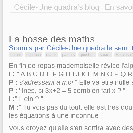
Cécile-Une quadra's blog
En savoi
La bosse des maths
Soumis par Cécile-Une quadra le sam, 
enfant
équation
maths
parents
question
secret
Paroles d'
En fin de repas mademoiselle révise l'alp
I :
" A B C D E F G H I J K L M N O P Q R 
P :
s'adressant à moi
" Elle va être nulle 
P :
" Inés, si 3x+2 = 5 combien fait x ? "
I :
" Hein ? "
M :
" Tu vois pas du tout, elle est très do
les équations à une inconnue "
Vous croyez qu'elle s'en sortira avec d