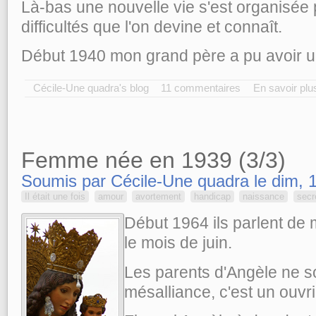
Là-bas une nouvelle vie s'est organisée pe
difficultés que l'on devine et connaît.
Début 1940 mon grand père a pu avoir 
Cécile-Une quadra's blog
11 commentaires
En savoir plu
Femme née en 1939 (3/3)
Soumis par Cécile-Une quadra le dim, 
Il était une fois
amour
avortement
handicap
naissance
secr
Début 1964 ils parlent de 
le mois de juin.
Les parents d'Angèle ne s
mésalliance, c'est un ouvri