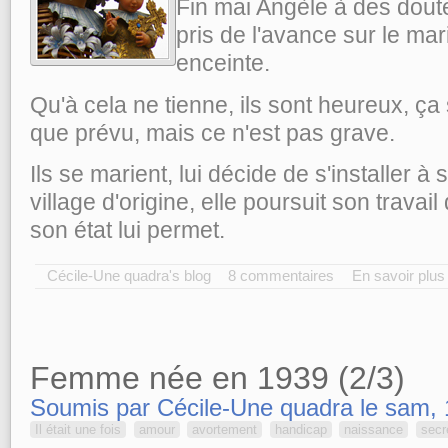
Fin mai Angèle à des doute
pris de l'avance sur le mar
enceinte.
Qu'à cela ne tienne, ils sont heureux, ça
que prévu, mais ce n'est pas grave.
Ils se marient, lui décide de s'installer 
village d'origine, elle poursuit son trava
son état lui permet.
Cécile-Une quadra's blog
8 commentaires
En savoir plus
Femme née en 1939 (2/3)
Soumis par Cécile-Une quadra le sam, 
Il était une fois
amour
avortement
handicap
naissance
secr