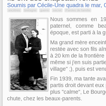
Soumis par Cécile-Une quadra le mar, 
ancêtres
bretagne
guerre
secret
Paroles de famille
Nous sommes en 19
paternel, comme bea
époque, est parti à la g
Ma grand mère enceint
restée avec son fils aî
à 20 km de la frontière 
même si j'en suis parti
village" ;), puis est ve
Fin 1939, ma tante avai
partis droit devant eux
plus "calme", Le Bourge
chute, chez les beaux-parents.