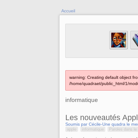
Accueil
warning: Creating default object fr
/home/quadraet/public_html/1/modu
informatique
Les nouveautés App
Soumis par Cécile-Une quadra le mer
apple
informatique
Paroles dans le