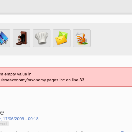
om empty value in
les/taxonomy/taxonomy.pages.inc on line 33.
le
, 17/06/2009 - 00:18
 vent