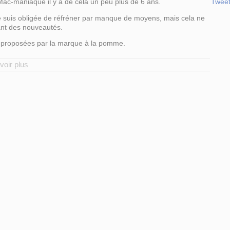
Mac-maniaque il y a de cela un peu plus de 6 ans.
Twee
 je suis obligée de réfréner par manque de moyens, mais cela ne
nt des nouveautés.
s proposées par la marque à la pomme.
voir plus