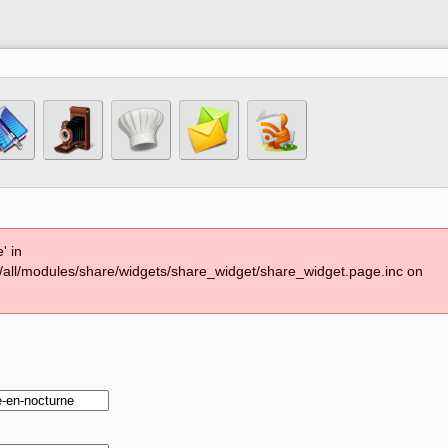
' in
s/all/modules/share/widgets/share_widget/share_widget.page.inc on